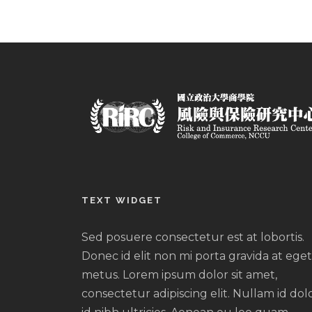
TEXT WIDGET
Sed posuere consectetur est at lobortis.
Donec id elit non mi porta gravida at eget
metus. Lorem ipsum dolor sit amet,
consectetur adipiscing elit. Nullam id dol