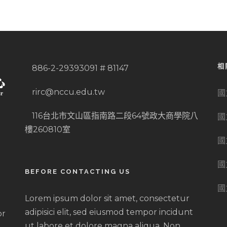
相
886-2-29393091 # 81147
rirc@nccu.edu.tw
國
116台北市文山區指南路二段64號政大商學院八
國
樓260810室
國
國
BEFORE CONTACTING US
國
Lorem ipsum dolor sit amet, consectetur
adipisici elit, sed eiusmod tempor incidunt
or
ut labore et dolore magna aliqua. Non