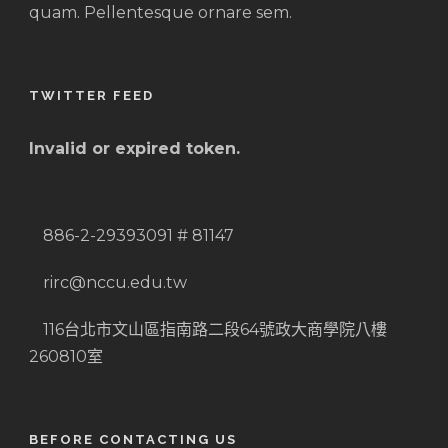
quam. Pellentesque ornare sem.
TWITTER FEED
Invalid or expired token.
886-2-29393091 # 81147
rirc@nccu.edu.tw
116台北市文山區指南路二段64號政大商學院八樓
260810室
BEFORE CONTACTING US