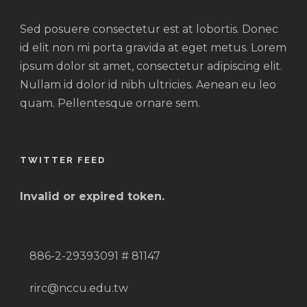
Sed posuere consectetur est at lobortis. Donec
id elit non mi porta gravida at eget metus. Lorem
ipsum dolor sit amet, consectetur adipiscing elit.
Nullam id dolor id nibh ultricies. Aenean eu leo
quam. Pellentesque ornare sem.
TWITTER FEED
Invalid or expired token.
886-2-29393091 # 81147
rirc@nccu.edu.tw