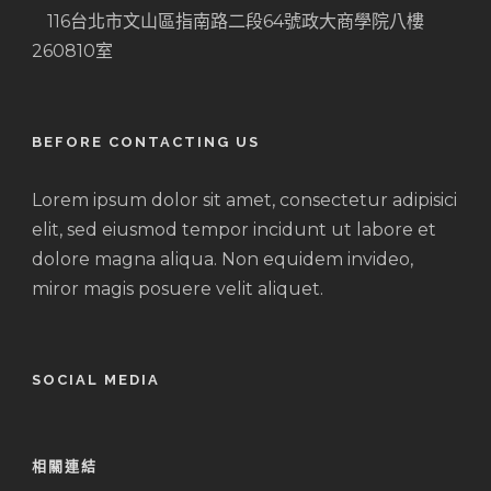
116台北市文山區指南路二段64號政大商學院八樓
260810室
BEFORE CONTACTING US
Lorem ipsum dolor sit amet, consectetur adipisici
elit, sed eiusmod tempor incidunt ut labore et
dolore magna aliqua. Non equidem invideo,
miror magis posuere velit aliquet.
SOCIAL MEDIA
相關連結